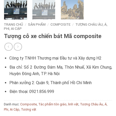
TRANG CHỦ
/
SẢN PHẨM
/
COMPOSITE
/
TƯỢNG CHÂU ÂU, Á,
PHI, AI CẬP
Tượng cỗ xe chiến bát Mã composite
Công ty TNHH Thương mại Đầu tư và Xây dựng H2
Địa chỉ: Số 2 Đường Đám Mạ, Thôn Nhuế, Xã Kim Chung,
Huyện Đông Anh, TP. Hà Nội
Phân xưởng 2: Quận 9, Thành phố Hồ Chí Minh
Điện thoại: 0921.856.999
Danh mục:
Composite
,
Tác phẩm tôn giáo, linh vật
,
Tượng Châu Âu, Á,
Phi, Ai Cập
,
Tượng vật