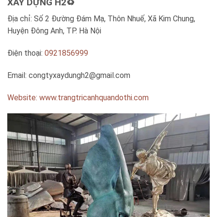
XÂY DỰNG H2♻️
Địa chỉ: Số 2 Đường Đám Mạ, Thôn Nhuế, Xã Kim Chung,
Huyện Đông Anh, TP. Hà Nội
Điện thoại:
0921856999
Email:
congtyxaydungh2@gmail.com
Website: www.trangtricanhquandothi.com