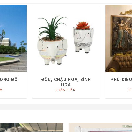
RONG ĐÔ
ĐÔN, CHẬU HOA, BÌNH
PHÙ ĐIÊU
HOA
ẨM
3 SẢN PHẨM
2