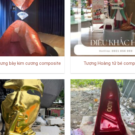
rưng bày kim cương composite
Tượng Hoàng tử bé comp