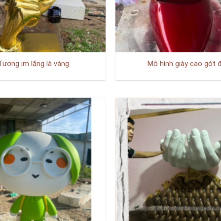
Tượng im lặng là vàng
Mô hình giày cao gót 