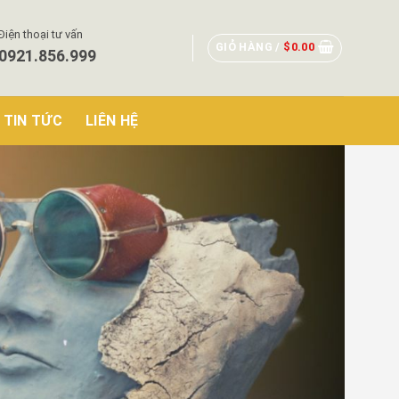
Điện thoại tư vấn
GIỎ HÀNG /
$
0.00
0921.856.999
TIN TỨC
LIÊN HỆ