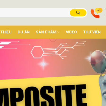
 THIỆU
DỰ ÁN
SẢN PHẨM
VIDEO
THƯ VIỆN