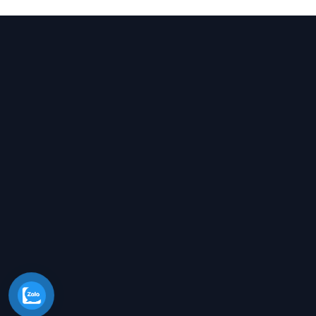
Chúng tôi luôn sẵn sàng hỗ trợ, vui lò
LIÊN K
Trang c
Giới thi
Sản ph
Chính vì vậy sự phát triển của composite
ngày càng có tính cạnh tranh cao. Là một
Dịch vụ
trong những công ty đi đầu trong lĩnh vực
Tin tức
Thiết Kế thiết kế sản xuất trực tiếp nhiều
dòng sản phẩm cao cấp.
H2
tự hào là đơn
Liên hệ
vị mang đến những dịch vụ uy tín cho
khách hàng.