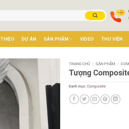
 THIỆU
DỰ ÁN
SẢN PHẨM
VIDEO
THƯ VIỆN
TRANG CHỦ
/
SẢN PHẨM
/
COM
Tượng Composit
Danh mục:
Composite