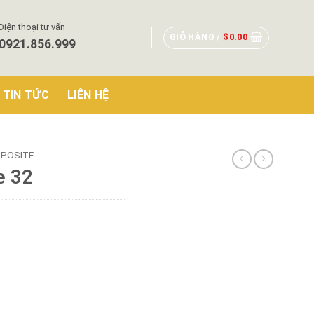
Điện thoại tư vấn
GIỎ HÀNG /
$
0.00
0921.856.999
TIN TỨC
LIÊN HỆ
POSITE
e 32