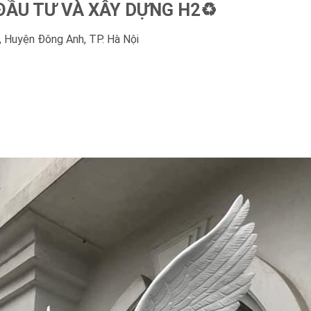
ẦU TƯ VÀ XÂY DỰNG H2♻️
 Huyện Đông Anh, TP. Hà Nội