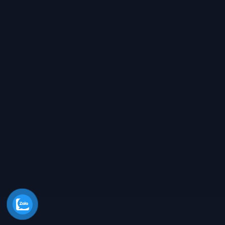
Dịch vụ
Tin tức
Liên hệ
THÔNG TIN LIÊN HỆ
Địa chỉ: Số 2 Đường Đám Mạ, Thôn Nhuế, Xã Kim Chung,
Huyện Đông Anh, TP. Hà Nội
Phân xưởng 2: Quận 9, Thành Phố Hồ Chí Minh
Điện thoại: 0921.856.999
Email: congtyxaydungh2@gmail.com