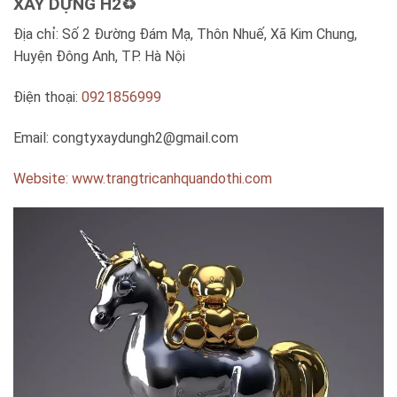
XÂY DỰNG H2♻️
Địa chỉ: Số 2 Đường Đám Mạ, Thôn Nhuế, Xã Kim Chung,
Huyện Đông Anh, TP. Hà Nội
Điện thoại:
0921856999
Email:
congtyxaydungh2@gmail.com
Website: www.trangtricanhquandothi.com