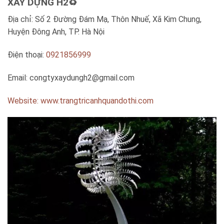
XÂY DỰNG H2♻️
Địa chỉ: Số 2 Đường Đám Mạ, Thôn Nhuế, Xã Kim Chung,
Huyện Đông Anh, TP. Hà Nội
Điện thoại:
0921856999
Email:
congtyxaydungh2@gmail.com
Website: www.trangtricanhquandothi.com