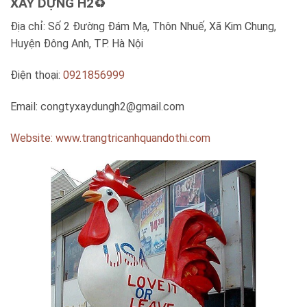
XÂY DỰNG H2♻️
Địa chỉ: Số 2 Đường Đám Mạ, Thôn Nhuế, Xã Kim Chung,
Huyện Đông Anh, TP. Hà Nội
Điện thoại:
0921856999
Email:
congtyxaydungh2@gmail.com
Website: www.trangtricanhquandothi.com