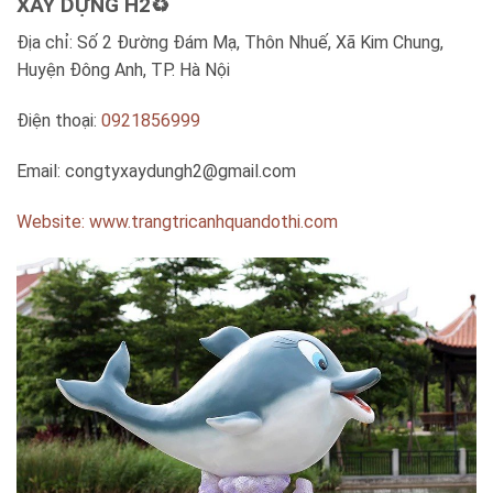
XÂY DỰNG H2♻️
Địa chỉ: Số 2 Đường Đám Mạ, Thôn Nhuế, Xã Kim Chung,
Huyện Đông Anh, TP. Hà Nội
Điện thoại:
0921856999
Email:
congtyxaydungh2@gmail.com
Website: www.trangtricanhquandothi.com