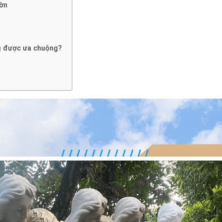
ườn
ng được ưa chuộng?