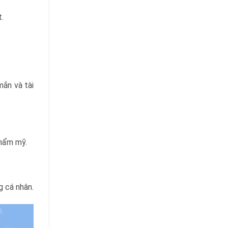
.
mắn và tài
thẩm mỹ.
 cá nhân.