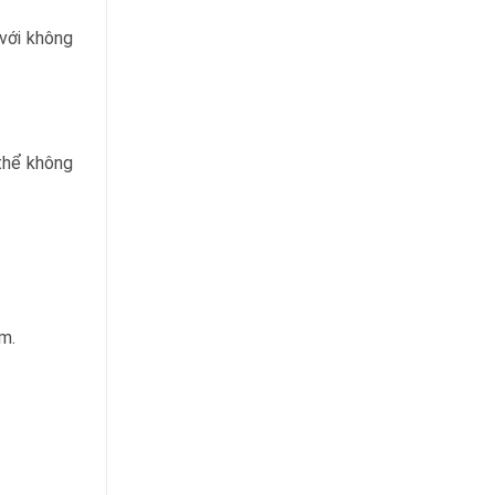
 với không
 thể không
m.
.