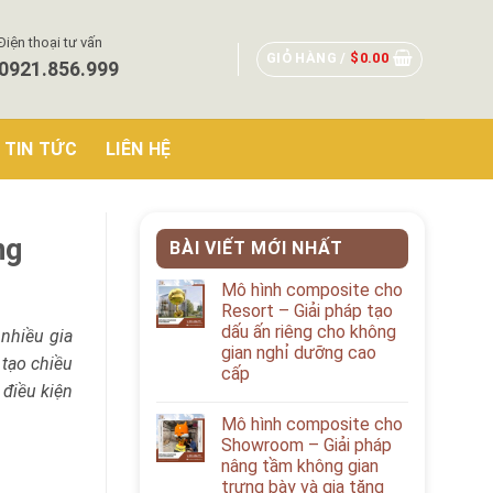
Điện thoại tư vấn
GIỎ HÀNG /
$
0.00
0921.856.999
TIN TỨC
LIÊN HỆ
ng
BÀI VIẾT MỚI NHẤT
Mô hình composite cho
Resort – Giải pháp tạo
dấu ấn riêng cho không
nhiều gia
gian nghỉ dưỡng cao
 tạo chiều
cấp
 điều kiện
Mô hình composite cho
Showroom – Giải pháp
nâng tầm không gian
trưng bày và gia tăng