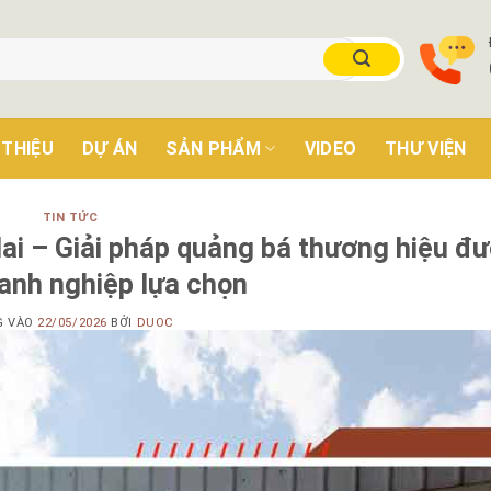
 THIỆU
DỰ ÁN
SẢN PHẨM
VIDEO
THƯ VIỆN
TIN TỨC
ai – Giải pháp quảng bá thương hiệu đ
anh nghiệp lựa chọn
G VÀO
22/05/2026
BỞI
DUOC