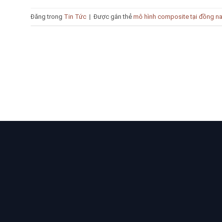
Đăng trong
Tin Tức
|
Được gắn thẻ
mô hình composite tại đồng na
Bạn cần tư vấn Sản phẩm & D
Chúng tôi luôn sẵn sàng hỗ trợ, vui lò
LIÊN K
Trang c