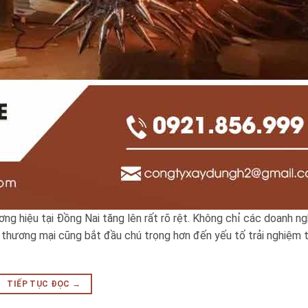
ng hiệu tại Đồng Nai tăng lên rất rõ rệt. Không chỉ các doanh ng
thương mại cũng bắt đầu chú trọng hơn đến yếu tố trải nghiệm th
TIẾP TỤC ĐỌC
→