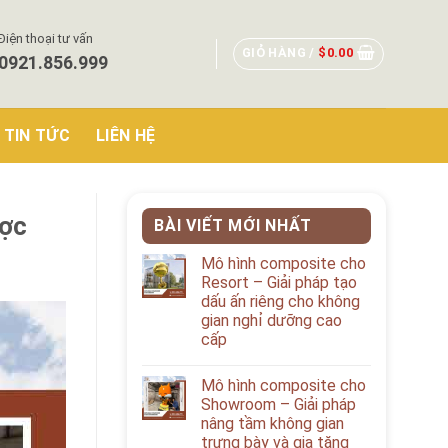
Điện thoại tư vấn
GIỎ HÀNG /
$
0.00
0921.856.999
TIN TỨC
LIÊN HỆ
ược
BÀI VIẾT MỚI NHẤT
Mô hình composite cho
Resort – Giải pháp tạo
dấu ấn riêng cho không
gian nghỉ dưỡng cao
cấp
Mô hình composite cho
Showroom – Giải pháp
nâng tầm không gian
trưng bày và gia tăng