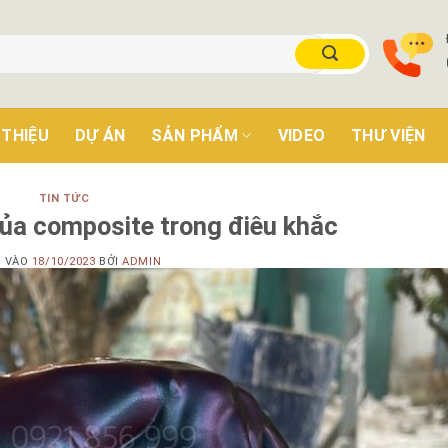
 THIỆU
DỰ ÁN
SẢN PHẨM
VIDEO
THƯ VIỆN
TIN TỨC
ủa composite trong điêu khắc
 VÀO
18/10/2023
BỞI
ADMIN