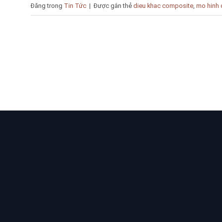
Đăng trong
Tin Tức
|
Được gắn thẻ
dieu khac composite
,
mo hinh 
Bạn cần tư vấn Sản phẩm & D
Chúng tôi luôn sẵn sàng hỗ trợ, vui lò
LIÊN K
Trang c