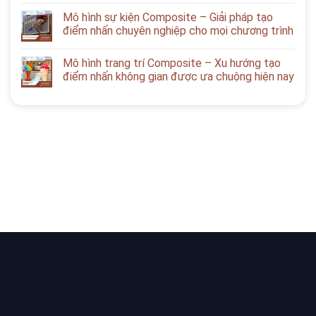
Mô hình sự kiện Composite – Giải pháp tạo
điểm nhấn chuyên nghiệp cho mọi chương trình
Mô hình trang trí Composite – Xu hướng tạo
điểm nhấn không gian được ưa chuộng hiện nay
Bạn cần tư vấn Sản phẩm & Dịch vụ?
Yêu cầu tư vấn