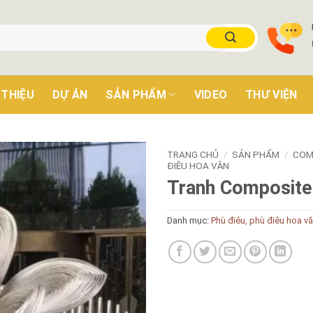
 THIỆU
DỰ ÁN
SẢN PHẨM
VIDEO
THƯ VIỆN
TRANG CHỦ
/
SẢN PHẨM
/
COM
ĐIÊU HOA VĂN
Tranh Composite
Danh mục:
Phù điêu, phù điêu hoa v