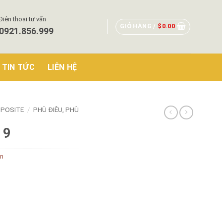
Điện thoại tư vấn
GIỎ HÀNG /
$
0.00
0921.856.999
TIN TỨC
LIÊN HỆ
POSITE
/
PHÙ ĐIÊU, PHÙ
 9
ăn