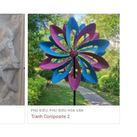
PHÙ ĐIÊU, PHÙ ĐIÊU HOA VĂN
PHÙ Đ
Tranh Composite 2
Tran