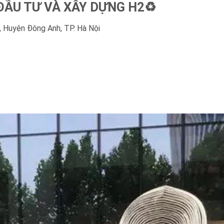
ẦU TƯ VÀ XÂY DỰNG H2♻️
 Huyện Đông Anh, TP. Hà Nội