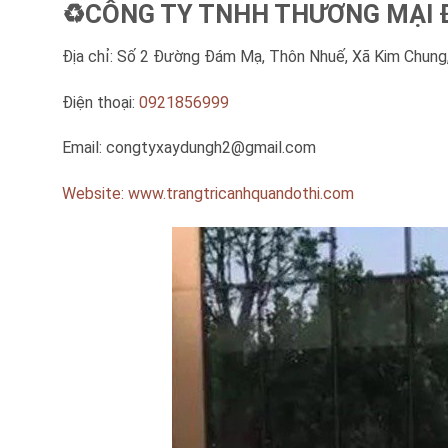
♻️CÔNG TY TNHH THƯƠNG MẠI Đ
Địa chỉ: Số 2 Đường Đám Mạ, Thôn Nhuế, Xã Kim Chung,
Điện thoại:
0921856999
Email:
congtyxaydungh2@gmail.com
Website: www.trangtricanhquandothi.com