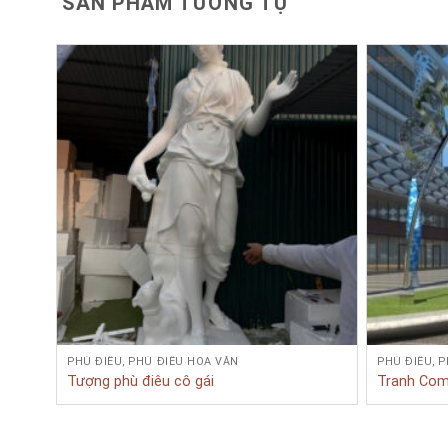
SẢN PHẨM TƯƠNG TỰ
PHÙ ĐIÊU, PHÙ ĐIÊU HOA VĂN
PHÙ ĐIÊU, 
Tượng phù điêu cô gái
Tranh Com