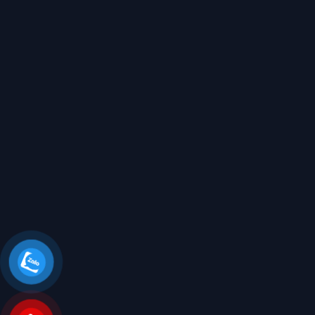
Tin tức
Liên hệ
THÔNG TIN LIÊN HỆ
Địa chỉ: Số 2 Đường Đám Mạ, Thôn Nhuế, Xã Kim Chung,
Huyện Đông Anh, TP. Hà Nội
Phân xưởng 2: Quận 9, Thành Phố Hồ Chí Minh
Điện thoại: 0921.856.999
Email: congtyxaydungh2@gmail.com
Website: www.dieukhacmohinhcomposite.com