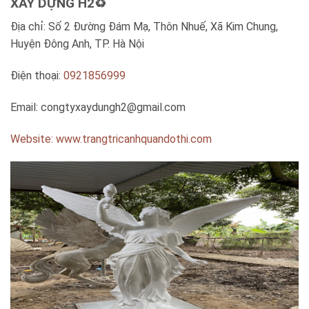
XÂY DỰNG H2♻️
Địa chỉ: Số 2 Đường Đám Mạ, Thôn Nhuế, Xã Kim Chung,
Huyện Đông Anh, TP. Hà Nội
Điện thoại:
0921856999
Email:
congtyxaydungh2@gmail.com
Website: www.trangtricanhquandothi.com