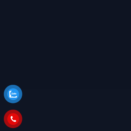
THÔNG TIN LIÊN HỆ
Địa chỉ: Số 2 Đường Đám Mạ, Thôn Nhuế, Xã Kim Chung,
Huyện Đông Anh, TP. Hà Nội
Phân xưởng 2: Quận 9, Thành Phố Hồ Chí Minh
Điện thoại: 0921.856.999
Email: congtyxaydungh2@gmail.com
Website: www.dieukhacmohinhcomposite.com