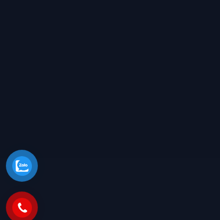
Liên hệ
THÔNG TIN LIÊN HỆ
Địa chỉ: Số 2 Đường Đám Mạ, Thôn Nhuế, Xã Kim Chung,
Huyện Đông Anh, TP. Hà Nội
Phân xưởng 2: Quận 9, Thành Phố Hồ Chí Minh
Điện thoại: 0921.856.999
Email: congtyxaydungh2@gmail.com
Website: www.dieukhacmohinhcomposite.com