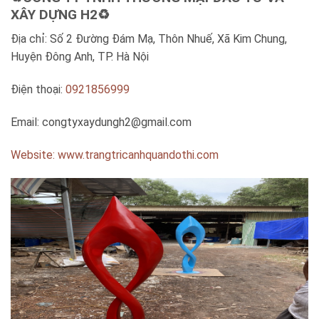
XÂY DỰNG H2♻️
Địa chỉ: Số 2 Đường Đám Mạ, Thôn Nhuế, Xã Kim Chung,
Huyện Đông Anh, TP. Hà Nội
Điện thoại:
0921856999
Email:
congtyxaydungh2@gmail.com
Website: www.trangtricanhquandothi.com