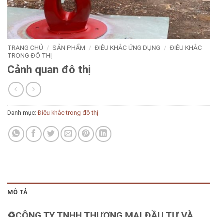
TRANG CHỦ
/
SẢN PHẨM
/
ĐIÊU KHẮC ỨNG DỤNG
/
ĐIÊU KHẮC
TRONG ĐÔ THỊ
Cảnh quan đô thị
Danh mục:
Điêu khắc trong đô thị
MÔ TẢ
♻️CÔNG TY TNHH THƯƠNG MẠI ĐẦU TƯ VÀ